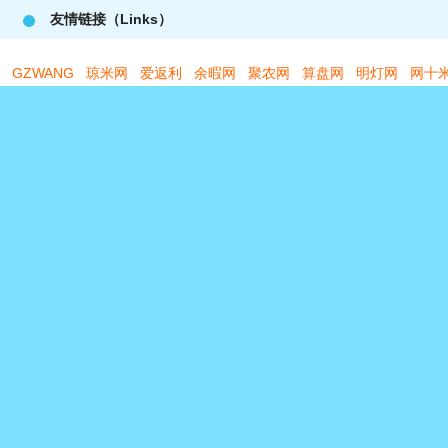
友情链接（Links）
GZWANG
琼米网
爱返利
余暇网
聚农网
算盘网
明灯网
网十